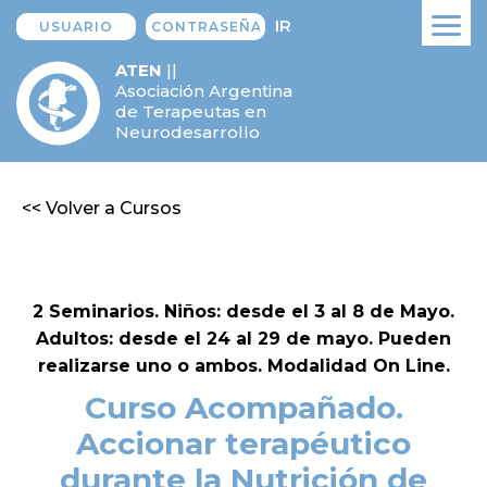
IR
ATEN
||
Asociación Argentina
de Terapeutas en
Neurodesarrollo
<< Volver a Cursos
2 Seminarios. Niños: desde el 3 al 8 de Mayo.
Adultos: desde el 24 al 29 de mayo. Pueden
realizarse uno o ambos. Modalidad On Line.
Curso Acompañado.
Accionar terapéutico
durante la Nutrición de