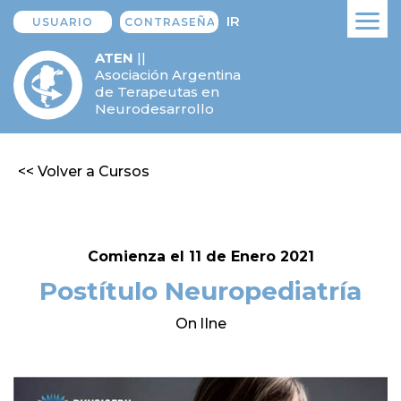
IR
ATEN
||
Asociación Argentina
de Terapeutas en
Neurodesarrollo
<< Volver a Cursos
Comienza el 11 de Enero 2021
Postítulo Neuropediatría
On lIne