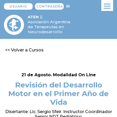
IR
ATEN
||
Asociación Argentina
de Terapeutas en
Neurodesarrollo
<< Volver a Cursos
21 de Agosto. Modalidad On Line
Revisión del Desarrollo
Motor en el Primer Año de
Vida
Disertante: Lic. Sergio Sfeir. Instructor Coordinador
Senior NDT Pediátrico.