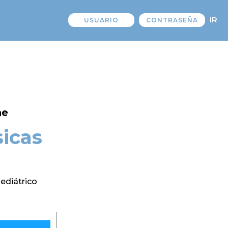
IR
ne
icas
Pediátrico