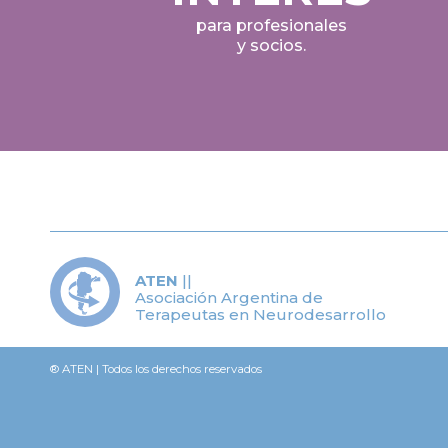
para profesionales
y socios.
ATEN
||
Asociación Argentina de
Terapeutas en Neurodesarrollo
® ATEN | Todos los derechos reservados