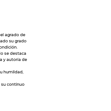
 el agrado de
nzado su grado
ondición.
lo se destaca
a y autoría de
su humildad,
e su continuo