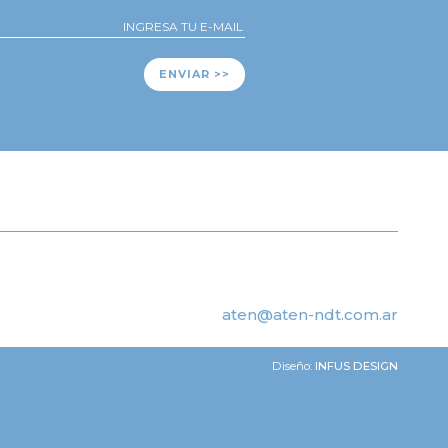
ENVIAR >>
aten@aten-ndt.com.ar
Diseño:
INFUS DESIGN