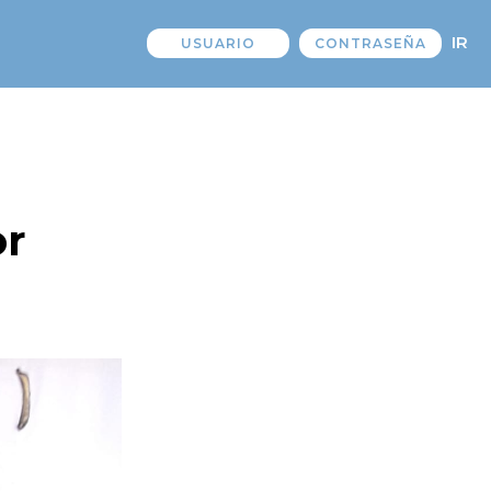
IR
or